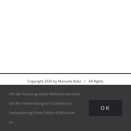
Copyright
2026 by
Manuela Baltz
| All Rights
Reserved |
Impressum
|
Datenschutz
|
Kontakt
Mit der Nutzung dieser Website stimmen
Sie der Verwendung von Cookies zur
OK
Verbesserung Ihres Online-Erlebnisses
zu.